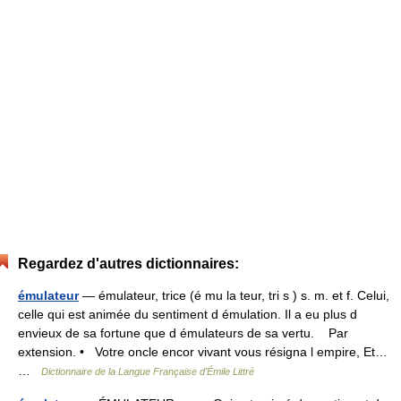
Regardez d'autres dictionnaires:
émulateur
— émulateur, trice (é mu la teur, tri s ) s. m. et f. Celui,
celle qui est animée du sentiment d émulation. Il a eu plus d
envieux de sa fortune que d émulateurs de sa vertu. Par
extension. • Votre oncle encor vivant vous résigna l empire, Et…
…
Dictionnaire de la Langue Française d'Émile Littré